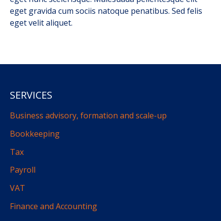
eget gravida cum sociis natoque penatibus. Sed felis
eget velit aliquet.
SERVICES
Business advisory, formation and scale-up
Bookkeeping
Tax
Payroll
VAT
Finance and Accounting